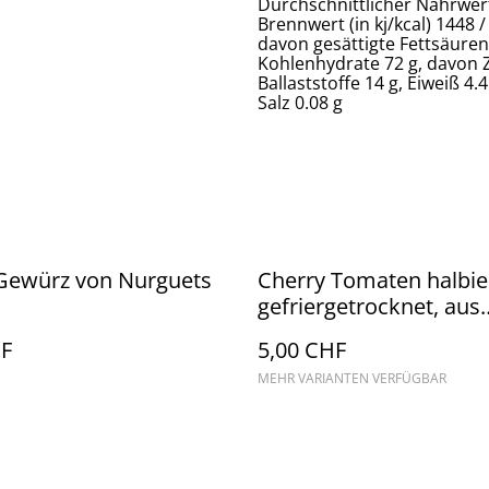
Durchschnittlicher Nährwer
Brennwert (in kj/kcal) 1448 /
davon gesättigte Fettsäuren
Kohlenhydrate 72 g, davon 
Ballaststoffe 14 g, Eiweiß 4.4
Salz 0.08 g
hGewürz von Nurguets
Cherry Tomaten halbier
gefriergetrocknet, aus
biologischem Anbau, 
HF
5,00 CHF
MEHR VARIANTEN VERFÜGBAR