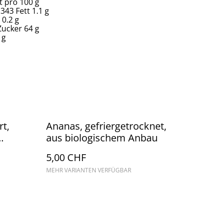
t pro 100 g
 343 Fett 1.1 g
 0.2 g
Zucker 64 g
 g
t,
Ananas, gefriergetrocknet,
aus biologischem Anbau
CH
5,00 CHF
MEHR VARIANTEN VERFÜGBAR