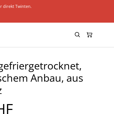
r direkt Twinten.
efriergetrocknet,
ischem Anbau, aus
z
HF